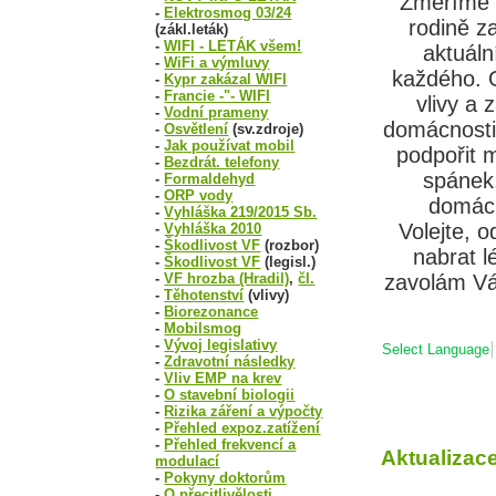
Změříme s
-
Elektrosmog 03/24
rodině z
(zákl.leták)
-
WIFI - LETÁK všem!
aktuáln
-
WiFi a výmluvy
každého. O
-
Kypr zakázal WIFI
-
Francie -"- WIFI
vlivy a 
-
Vodní prameny
domácnosti 
-
Osvětlení
(sv.zdroje)
-
Jak používat mobil
podpořit m
-
Bezdrát. telefony
spánek,
-
Formaldehyd
-
ORP vody
domácn
-
Vyhláška 219/2015 Sb.
Volejte, o
-
Vyhláška 2010
-
Škodlivost VF
(rozbor)
nabrat 
-
Škodlivost VF
(legisl.)
-
VF hrozba (Hradil)
,
čl.
zavolám Vá
-
Těhotenství
(vlivy)
-
Biorezonance
-
Mobilsmog
-
Vývoj legislativy
Select Language
-
Zdravotní následky
-
Vliv EMP na krev
-
O stavební biologii
-
Rizika záření a výpočty
-
Přehled expoz.zatížení
-
Přehled frekvencí a
Aktualizace
modulací
-
Pokyny doktorům
-
O přecitlivělosti