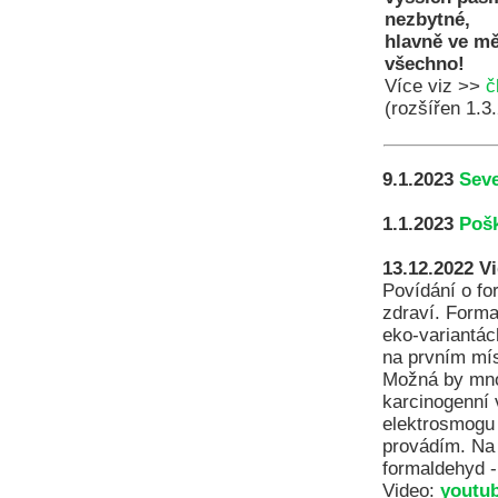
nezbytné,
hlavně ve mě
všechno!
Více viz >>
č
(rozšířen 1.3
9.1.2023
Seve
1.1.2023
Pošk
13.12.2022
Vi
Povídání o fo
zdraví. Forma
eko-variantác
na prvním mís
Možná by mnoz
karcinogenní 
elektrosmogu 
provádím. Na 
formaldehyd -
Video:
youtu