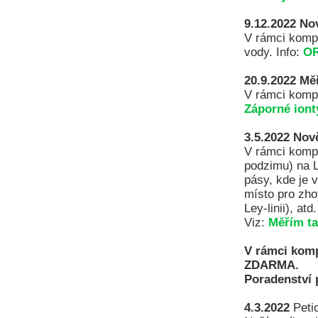
9.12.2022
No
V rámci kompl
vody. Info:
OR
20.9.2022
Mě
V rámci kompl
Záporné iont
3.5.2022
Nově
V rámci komp
podzimu) na Le
pásy, kde je v
místo pro zho
Ley-linii), atd.
Viz:
Měřím ta
V rámci komp
ZDARMA.
Poradenství 
4.3.2022
Petic