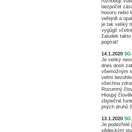
rozhodují vla
bezpočet zása
hovoru nebo W
veřejně a opa
je tak veliký
vygůglí včetn
žaludek takto
popírat!
14.1.2020
5G 
Je veliký nesm
dnes dosti z
všemožným sv
velmi bezohle
všechna zdrav
Rozumný člově
Hloupý člověk
zbytečné funk
jiných druhů 
13.1.2020
5G 
Je podezřelé
vědeckým stud