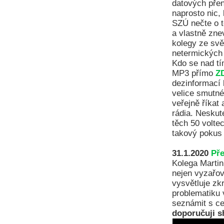
datových přen
naprosto nic,
SZÚ nečte o t
a vlastně znev
kolegy ze svě
netermických 
Kdo se nad t
MP3 přímo
Z
dezinformací 
velice smutné
veřejně říkat 
rádia. Neskut
těch 50 volte
takový pokus
31.1.2020
Př
Kolega Martin
nejen vyzařov
vysvětluje zkr
problematiku 
seznámit s ce
doporučuji s