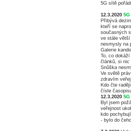
5G sítě pořá
12.3.2020
5G 
Přibývá dezin
kteří se napro
současných sí
ve stále větš
nesmysly na p
Galerie kandi
To, co dokáží
článků, si nic
Snůška nesmys
Ve světě prá
zdravím veřej
Kdo čte raděj
čísle časopi
12.3.2020
5G 
Byl jsem požá
veřejnost uko
kdo pochybují
- bylo do čeh