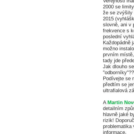
Veřejnosti lh
2000 se limity
že se zvýšily
2015 (vyhláška
slovně, ani v
frekvence s k
poslední vyhl
Každopádně ja
možno instalo
prvním místě, 
tady jde před
Jak dlouho se
"odborníky"??
Podívejte se 
předtím se je
ultrafialová zá
A
Martin Nov
detailním způ
hlavně jaké b
rizik! Doporu
problematika 
informace.