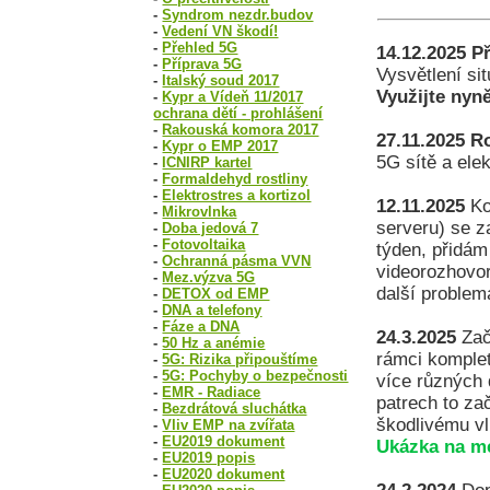
-
Syndrom nezdr.budov
-
Vedení VN škodí!
-
Přehled 5G
14.12.2025
Př
-
Příprava 5G
Vysvětlení si
-
Italský soud 2017
Využijte nyně
-
Kypr a Vídeň 11/2017
ochrana dětí - prohlášení
-
Rakouská komora 2017
27.11.2025
Ro
-
Kypr o EMP 2017
5G sítě a el
-
ICNIRP kartel
-
Formaldehyd rostliny
-
Elektrostres a kortizol
12.11.2025
Ko
-
Mikrovlnka
serveru) se z
-
Doba jedová 7
-
Fotovoltaika
týden, přidám
-
Ochranná pásma VVN
videorozhovor
-
Mez.výzva 5G
další problema
-
DETOX od EMP
-
DNA a telefony
-
Fáze a DNA
24.3.2025
Zač
-
50 Hz a anémie
rámci komplet
-
5G: Rizika připouštíme
-
5G: Pochyby o bezpečnosti
více různých 
-
EMR - Radiace
patrech to za
-
Bezdrátová sluchátka
škodlivému vl
-
Vliv EMP na zvířata
-
EU2019 dokument
Ukázka na m
-
EU2019 popis
-
EU2020 dokument