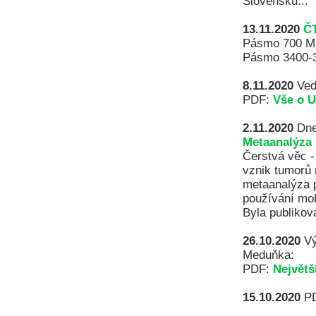
Slovensku...
13.11.2020
ČT
Pásmo 700 MHZ
Pásmo 3400-36
8.11.2020
Ved
PDF:
Vše o U
2.11.2020
Dnes
Metaanalýza 
Čerstvá věc - 
vznik tumorů 
metaanalýza p
používání mob
Byla publikov
26.10.2020
Vý
Meduňka:
PDF:
Největš
15.10.2020
P