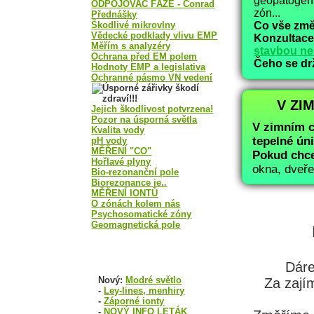
geopatogen
ODPOJOVAČ FÁZE - Conrad
zón...
Přednášky
Škodlivé mikrovlny
Co vše zm
Vědecké podklady vlivu EMP
Konzultace
Měřím s analyzéry
stavbou ne
Ochrana před EM polem
Čeho se dr
Hodnoty EMP a legislativa
Ochranné pásmo VN vedení
V ZI
Jejich škodlivost potvrzena!
Pozor na úsporná světla
V zimním c
Kvalita vody
tepelné úni
pH vody
MĚŘENÍ "CO"
Pokud chce
Hořlavé plyny
okna, dveře
Bio-rezonanční pole
Biorezonance je..
MĚŘENÍ IONTŮ
O zónách kolem nás
Psychosomatické zóny
Geomagnetická pole
KE STAŽENÍ PDF:
Dáre
Nový:
Modré světlo
Za zají
-
Ley-lines, menhiry
-
Záporné ionty
-
NOVÝ INFO LETÁK