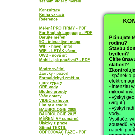
seznam videí z měření
Konzultace
Kniha vzkazů
Reference
KOM
Měření PRO FIRMY - PDF
For English Language - PDF
Darujte měření
Plánujete t
5G - interaktivní mapa
rodinu?
WIFI - hlavní info!
Stavbu dom
WIFI - LETÁK všem!
bydlení?
UWB - nová síť
Cítíte únav
Mobil - jak používat?
- PDF
slabost?
Modré světlo!
Zkontroluje
Zářivky - pozor!
- spánek a 
Formaldehyd změřím
,
elektromagn
i jiné výpary
- intenzitu w
ORP vody
Bludné proudy
mikrovlnnýc
Vaše dotazy
- výskyt ge
VIDEOrozhovor
(virgulí)
Limity a studie
- výskyt rad
BAUBIOLOGIE 2008
vody...
BAUBIOLOGIE 2015
MĚŘENÍ VF sumárně
Vysílače, wi-
Ukázky z praxe
sousedů, vh
Stínící TEXTIL
napětí, poč
ODPOJOVAČ FÁZE - PDF