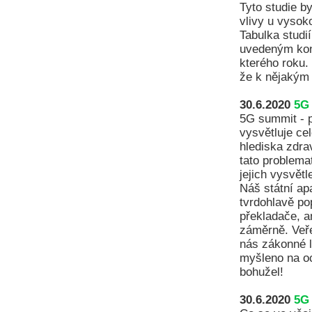
Tyto studie by
vlivy u vysoko
Tabulka studi
uvedeným kon
kterého roku.
že k nějakým
30.6.2020
5G
5G summit - p
vysvětluje ce
hlediska zdra
tato problema
jejich vysvětl
Náš státní ap
tvrdohlavě pop
překladače, a
záměrně. Veře
nás zákonné l
myšleno na oc
bohužel!
30.6.2020
5G 