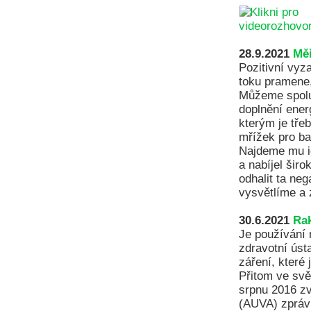
28.9.2021
Měř
Pozitivní vyza
toku pramene, 
Můžeme spolu z
doplnění energ
kterým je tře
mřížek pro ba
Najdeme mu id
a nabíjel širo
odhalit ta neg
vysvětlíme a 
30.6.2021
Rak
Je používání 
zdravotní úst
záření, které 
Přitom ve svě
srpnu 2016 z
(AUVA) zpráv