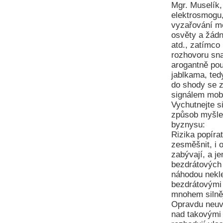
Mgr. Muselík,
elektrosmogu,
vyzařování mo
osvěty a žádn
atd., zatímco
rozhovoru sna
arogantně pou
jablkama, ted
do shody se z
signálem mobi
Vychutnejte s
způsob myšle
byznysu:
Rizika popíra
zesměšnit, i 
zabývají, a j
bezdrátových 
náhodou nekle
bezdrátovými 
mnohem silněj
Opravdu neuvě
nad takovými 