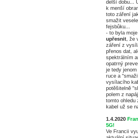
delší dobu..
k menší obra
toto záření j
smažit vesele
fejsbůku...
- to byla moj
upřesnit
, že
záření z vysí
přenos dat, a
spektrálním a
opatrný preve
je tedy jenom
ruce a "smažit
vysílacího ka
potěšitelně "
polem z napáj
tomto ohledu 
kabel už se n
1.4.2020
Fran
5G!
Ve Francii vy
aktuální situ