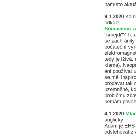
namísto aktuá
9.1.2020
Kama
odkaz!
Somavedic za
"šmejdi"? Tot
se zachránily
počáteční výr
elektromagne
tedy je lživá
klama). Naop
ani používat 
se měl inspir
prodávat tak 
uzemněné, kde
problému zbav
nemám povahu
4.1.2020
Mlad
anglicky
Adam je EHS (
odstehovat z A