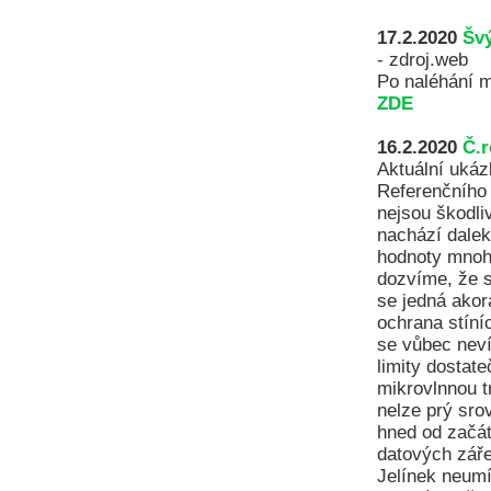
17.2.2020
Švý
- zdroj.web
Po naléhání m
ZDE
16.2.2020
Č.r
Aktuální ukáz
Referenčního 
nejsou škodli
nachází dalek
hodnoty mnohe
dozvíme, že s
se jedná akor
ochrana stíní
se vůbec neví
limity dostat
mikrovlnnou t
nelze prý sro
hned od začá
datových záře
Jelínek neumí