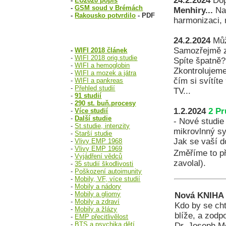
24.2.2024
Dop
-
EU2020 popis
-
GSM soud v Brémách
Menhiry...
Na 
-
Rakousko potvrdilo
- PDF
harmonizaci, 
NĚKTERÉ STUDIE:
24.2.2024
Můž
Samozřejmě z
-
WIFI 2018 článek
-
WIFI 2018 orig.studie
Spíte špatně?
-
WIFI a hemoglobin
Zkontrolujeme
-
WIFI a mozek a játra
čím si svítíte
-
WIFI a pankreas
-
Přehled studií
TV...
-
91 studií
-
290 st. buň.procesy
1.2.2024
2 Pr
-
Více studií
-
Další studie
- Nové studie
-
St.studie, intenzity
mikrovlnný s
-
Starší studie
Jak se vaší d
-
Vlivy EMP 1968
-
Vlivy EMP 1969
Změříme to pří
-
Vyjádření vědců
zavolal).
-
35 studií škodlivosti
-
Poškození autoimunity
-
Mobily, VF, více studií
-
Mobily a nádory
-
Mobily a gliomy
Nová KNIHA 
-
Mobily a zdraví
Kdo by se ch
-
Mobily a žlázy
blíže, a zodp
-
EMP přecitlivělost
-
BTS a psychika dětí
Dr. Joseph M