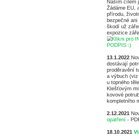
Naším cílem
Žádáme EU, ab
přírodu, živo
bezpečné ani 
škodí už záře
expozice záře
13.1.2022
Nov
dostávají pot
proděravění t
a výbuch (viz
u topného těl
Klešťovým mik
kovové potrub
kompletního m
2.12.2021
Nov
opatření
- PD
18.10.2021
V