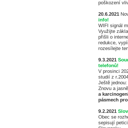
poškození vli
20.6.2021
Nov
info!
WIFI signál m
Využijte zákl
přišli o inter
redukce, vypí
rozesílejte te
9.3.2021
Soud
telefonů!
V prosinci 20
studií z r.200
Ještě jednou:
Znovu a jasn
a karcinogen
pásmech pro
9.2.2021
Slov
Obec se rozho
sepisují petic