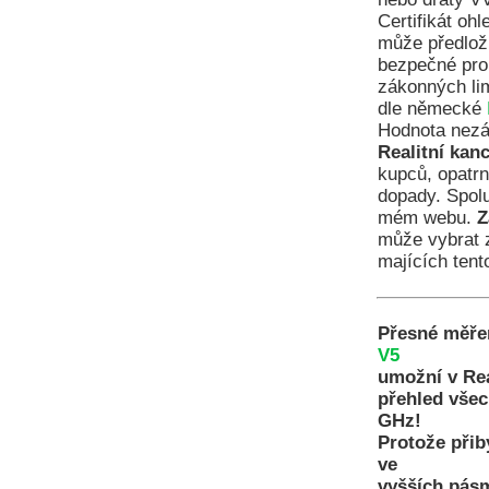
Certifikát oh
může předloži
bezpečné pro
zákonných lim
dle německé
Hodnota nezáv
Realitní kan
kupců, opatrn
dopady. Spolu
mém webu.
Z
může vybrat 
majících tento
Přesné měře
V5
umožní v Rea
přehled všec
GHz!
Protože přib
ve
vyšších pásm