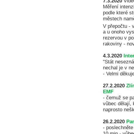
7.3.2020
Vide
Měření intenz
podle které st
městech nam
V přepočtu - 
a u onoho vysí
rezervou v po
rakoviny - no
4.3.2020
Int
"Stát neseznám
nechal je v n
- Velmi děkuj
27.2.2020
Zlí
EMF
- čemuž se pa
vůbec dělají,
naprosto nešk
26.2.2020
Pan
- poslechněte
10.min - vůbe