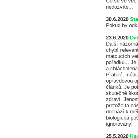
Co se ve věci
nedozvíte...
30.6.2020
Sta
Pokud by odka
23.6.2020
Dal
Další názorná
chybí relevan
matoucích ve
pořádku... Je
a chlácholena
Přátelé, médi
opravdovou op
článků. Je po
skutečně škod
zdraví. Jenom
protože ta ná
dochází k měři
biologická po
ignorovány!
25.5.2020
Kar