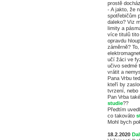
prostě docház
- A jakto, že
spotřebičům p
daleko? Viz
limity a pásm
více titulů ti
opravdu hloup
záměrně? To,
elektromagnet
učí žáci ve fy
učivo sedmé tř
vrátit a nemys
Pana Vrbu ted
kteří by zasl
tvrzení, nebo
Pan Vrba také
studie
??
Předtím uvedl
co takováto
s
Mohl bych pok
18.2.2020
Dal