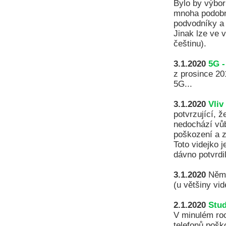
Bylo by výbor
mnoha podobně
podvodníky a 
Jinak lze ve 
češtinu).
3.1.2020
5G -
z prosince 20
5G...
3.1.2020
Vliv
potvrzující, 
nedochází vůb
poškození a z
Toto videjko j
dávno potvrdi
3.1.2020
Něm
(u většiny vid
2.1.2020
Stud
V minulém roc
telefonů pošk