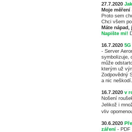
27.7.2020
Jak
Moje měření 
Proto sem chc
Chci všem po
Máte nápad, j
Napište mi!
D
16.7.2020
5G 
- Server Aero
symbolizuje, 
může odstarto
kterým už výr
Zodpovědný SZ
a nic neškodí
16.7.2020
v 
Nošení rouše
Jelikož i mno
vliv opomenou
30.6.2020
Pře
záření
- PDF