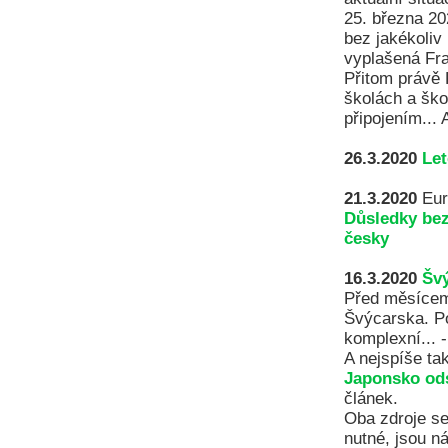
25. března 20
bez jakékoliv
vyplašená Fra
Přitom právě 
školách a ško
připojením...
26.3.2020
Le
21.3.2020
Eur
Důsledky bez
česky
16.3.2020
Švý
Před měsícem
Švýcarska. Po
komplexní... 
A nejspíše ta
Japonsko ods
článek.
Oba zdroje se 
nutné, jsou ná