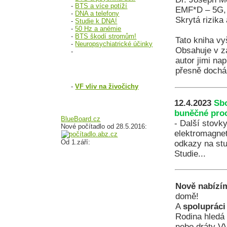
-
BTS a více potíží
EMF*D – 5G, W
-
DNA a telefony
Skrytá rizika
-
Studie k DNA!
-
50 Hz a anémie
-
BTS škodí stromům!
Tato kniha vy
-
Neuropsychiatrické účinky
Obsahuje v za
-
autor jimi na
VIDEA:
přesně dochá
-
VF vliv na živočichy
12.4.2023
Sbo
ANKETA
buněčné pro
BlueBoard.cz
- Další stovky
Nové počítadlo od 28.5.2016:
elektromagnet
Od 1.září:
odkazy na st
Studie...
Nově nabízí
domě!
A
spolupráci
Rodina hledá 
nebo dráty V