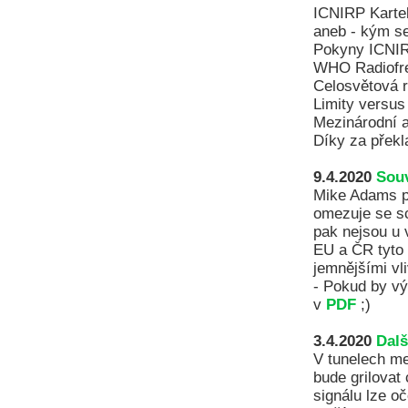
ICNIRP Karte
aneb - kým se
Pokyny ICNIR
WHO Radiofrek
Celosvětová r
Limity versus
Mezinárodní a
Díky za překl
9.4.2020
Souv
Mike Adams po
omezuje se sc
pak nejsou u 
EU a ČR tyto 
jemnějšími vl
- Pokud by vý
v
PDF
;)
3.4.2020
Dalš
V tunelech me
bude grilovat
signálu lze o