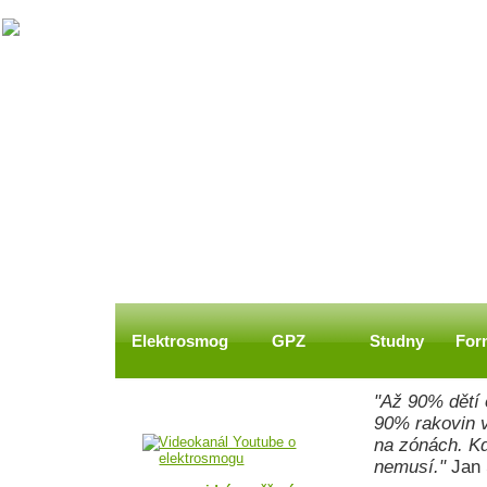
Elektrosmog
GPZ
Studny
For
"Až 90% dětí
DALŠÍ INFORMACE
90% rakovin 
na zónách. Kd
nemusí."
Jan 