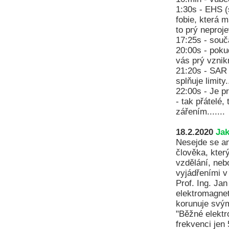
1:30s - EHS (
fobie, která 
to prý neproje
17:25s - souč
20:00s - poku
vás prý vznik
21:20s - SAR 
splňuje limity.
22:00s - Je p
- tak přátelé
zářením.......
18.2.2020
Jak
Nesejde se an
člověka, kter
vzdělání, neb
vyjádřeními 
Prof. Ing. Ja
elektromagnet
korunuje svý
"Běžné elektro
frekvenci jen